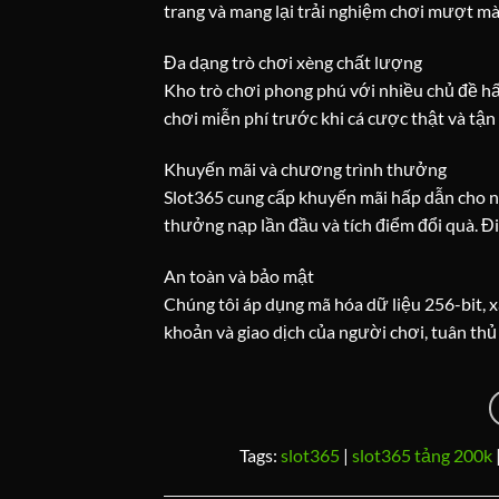
trang và mang lại trải nghiệm chơi mượt mà,
Đa dạng trò chơi xèng chất lượng
Kho trò chơi phong phú với nhiều chủ đề hấp
chơi miễn phí trước khi cá cược thật và tận
Khuyến mãi và chương trình thưởng
Slot365 cung cấp khuyến mãi hấp dẫn cho ng
thưởng nạp lần đầu và tích điểm đổi quà. Đ
An toàn và bảo mật
Chúng tôi áp dụng mã hóa dữ liệu 256-bit, x
khoản và giao dịch của người chơi, tuân thủ
Tags:
slot365
|
slot365 tảng 200k