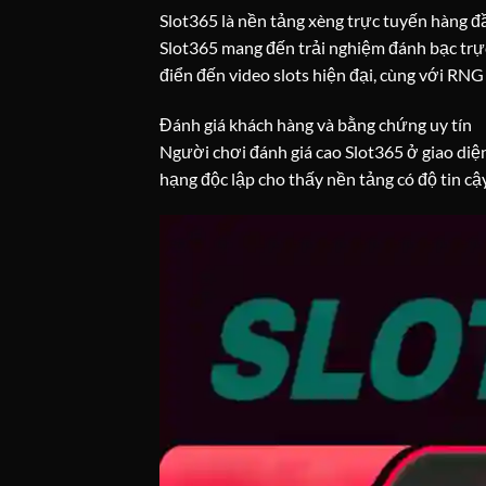
Slot365 là nền tảng xèng trực tuyến hàng đ
Slot365 mang đến trải nghiệm đánh bạc trực
điển đến video slots hiện đại, cùng với RNG 
Đánh giá khách hàng và bằng chứng uy tín
Người chơi đánh giá cao Slot365 ở giao diện
hạng độc lập cho thấy nền tảng có độ tin cậ