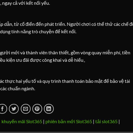
 ngay cả với kết nối yếu.
 dẫn, từ cổ điển đến phát triển. Người chơi có thể thử các chế đ
 dụng tính năng trò chuyện để kết nối.
ười mới và thành viên thân thiết, gồm vòng quay miễn phí, tiền
iều kiện ưu đãi được công khai và dễ hiểu。
ác thực hai yếu tố và quy trình thanh toán bảo mật để bảo vệ tài
 các chuẩn ngành.
|
khuyến mãi Slot365
|
phiên bản mới Slot365
|
tải slot365
|