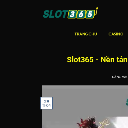
Bỏ
qua
nội
dung
TRANG CHỦ
CASINO
Slot365 - Nền tản
ĐĂNG VÀ
29
Th04