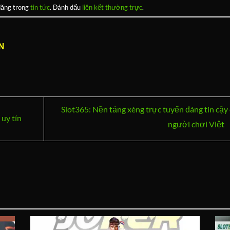
đăng trong
tin tức
. Đánh dấu
liên kết thường trực
.
N
Slot365: Nền tảng xèng trực tuyến đáng tin cậy
 uy tín
người chơi Việt