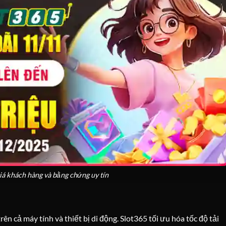
iá khách hàng và bằng chứng uy tín
rên cả máy tính và thiết bị di động. Slot365 tối ưu hóa tốc độ tải