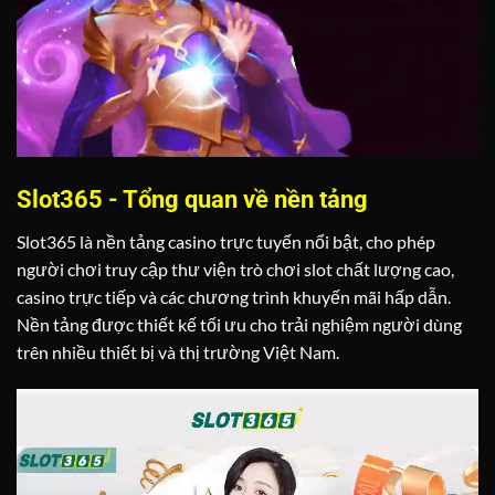
Slot365 - Tổng quan về nền tảng
Slot365 là nền tảng casino trực tuyến nổi bật, cho phép
người chơi truy cập thư viện trò chơi slot chất lượng cao,
casino trực tiếp và các chương trình khuyến mãi hấp dẫn.
Nền tảng được thiết kế tối ưu cho trải nghiệm người dùng
trên nhiều thiết bị và thị trường Việt Nam.