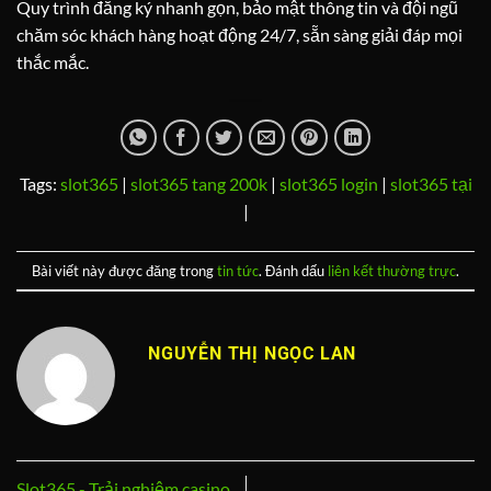
Quy trình đăng ký nhanh gọn, bảo mật thông tin và đội ngũ
chăm sóc khách hàng hoạt động 24/7, sẵn sàng giải đáp mọi
thắc mắc.
Tags:
slot365
|
slot365 tang 200k
|
slot365 login
|
slot365 tại
|
Bài viết này được đăng trong
tin tức
. Đánh dấu
liên kết thường trực
.
NGUYỄN THỊ NGỌC LAN
Slot365 - Trải nghiệm casino