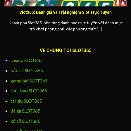
Slot365: Đánh giá và Trải nghiệm Slot Trực Tuyến
Khám phá Slot365, nền tảng đánh bạc trực tuyến với danh mục
trò chơi phong phú, các phương thức[...]
VỀ CHÚNG TÔI SLOT365
casino SLOT365
bắn cá SLOT365
game bài SLOT365
thể thao SLOT365
tài xỉu SLOT365
đá gà SLOT365
xổ số SLOT365