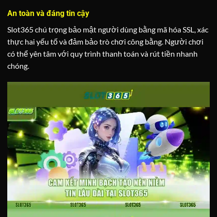
An toàn và đáng tin cậy
Slot365 chú trọng bảo mật người dùng bằng mã hóa SSL, xác
thực hai yếu tố và đảm bảo trò chơi công bằng. Người chơi
có thể yên tâm với quy trình thanh toán và rút tiền nhanh
chóng.