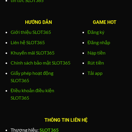
tin tức SLOT365
HƯỚNG DẪN
GAME HOT
Giới thiệu SLOT365
Đăng ký
Liên hệ SLOT365
Đăng nhập
Khuyến mãi SLOT365
Nạp tiền
Chính sách bảo mật SLOT365
Rút tiền
Giấy phép hoạt động
Tải app
SLOT365
Điều khoản điều kiện
SLOT365
THÔNG TIN LIÊN HỆ
Thương hiệu:
SLOT365