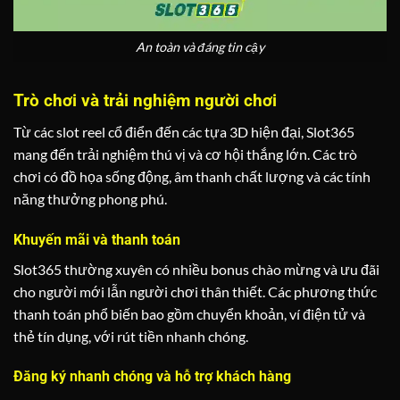
An toàn và đáng tin cậy
Trò chơi và trải nghiệm người chơi
Từ các slot reel cổ điển đến các tựa 3D hiện đại, Slot365
mang đến trải nghiệm thú vị và cơ hội thắng lớn. Các trò
chơi có đồ họa sống động, âm thanh chất lượng và các tính
năng thưởng phong phú.
Khuyến mãi và thanh toán
Slot365 thường xuyên có nhiều bonus chào mừng và ưu đãi
cho người mới lẫn người chơi thân thiết. Các phương thức
thanh toán phổ biến bao gồm chuyển khoản, ví điện tử và
thẻ tín dụng, với rút tiền nhanh chóng.
Đăng ký nhanh chóng và hỗ trợ khách hàng