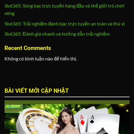
Slot365: Sòng bạc trực tuyến hàng đầu và thế giới trò chơi
xèng
Slot365: Trải nghiệm đánh bạc trực tuyến an toàn và thú vị
Slot365: Đánh giá nhanh và hướng dẫn trải nghiệm
Recent Comments
Không có bình luận nào để hiển thị.
BÀI VIẾT MỚI CẬP NHẬT