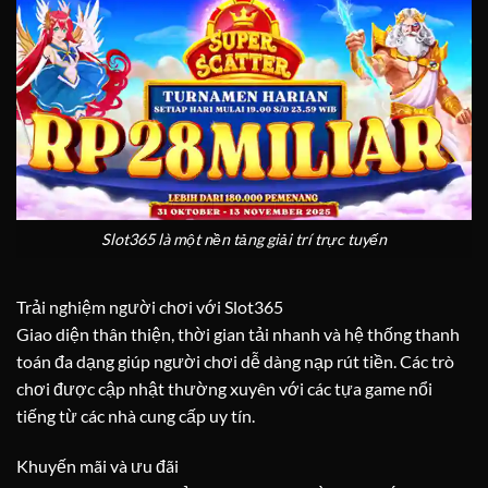
Slot365 là một nền tảng giải trí trực tuyến
Trải nghiệm người chơi với Slot365
Giao diện thân thiện, thời gian tải nhanh và hệ thống thanh
toán đa dạng giúp người chơi dễ dàng nạp rút tiền. Các trò
chơi được cập nhật thường xuyên với các tựa game nổi
tiếng từ các nhà cung cấp uy tín.
Khuyến mãi và ưu đãi