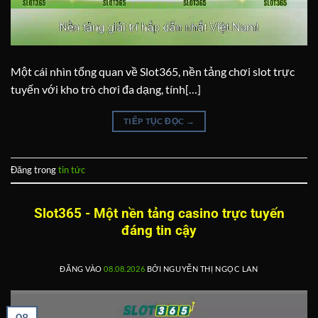
Một cái nhìn tổng quan về Slot365, nền tảng chơi slot trực
tuyến với kho trò chơi đa dạng, tính[…]
TIẾP TỤC ĐỌC
→
Đăng trong
tin tức
Slot365 - Một nền tảng casino trực tuyến
đáng tin cậy
ĐĂNG VÀO
08.08.2026
BỞI
NGUYỄN THỊ NGỌC LAN
08