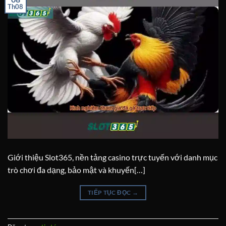
Th08
Giới thiệu Slot365, nền tảng casino trực tuyến với danh mục
trò chơi đa dạng, bảo mật và khuyến[…]
TIẾP TỤC ĐỌC
→