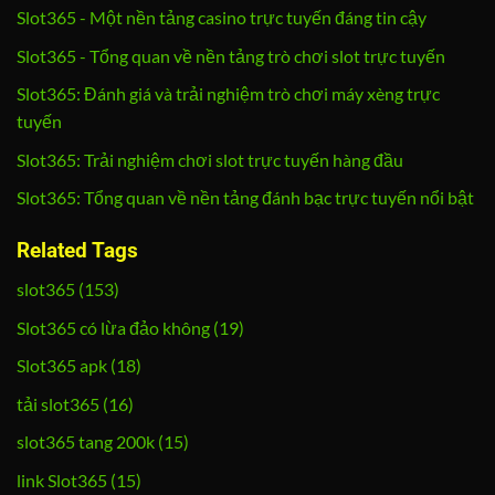
Slot365 - Một nền tảng casino trực tuyến đáng tin cậy
Slot365 - Tổng quan về nền tảng trò chơi slot trực tuyến
Slot365: Đánh giá và trải nghiệm trò chơi máy xèng trực
tuyến
Slot365: Trải nghiệm chơi slot trực tuyến hàng đầu
Slot365: Tổng quan về nền tảng đánh bạc trực tuyến nổi bật
Related Tags
slot365 (153)
Slot365 có lừa đảo không (19)
Slot365 apk (18)
tải slot365 (16)
slot365 tang 200k (15)
link Slot365 (15)