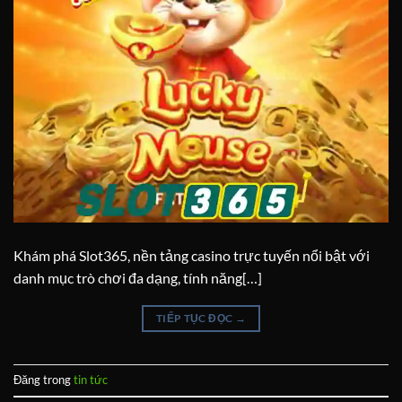
Khám phá Slot365, nền tảng casino trực tuyến nổi bật với
danh mục trò chơi đa dạng, tính năng[…]
TIẾP TỤC ĐỌC
→
Đăng trong
tin tức