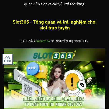
quan đến slot và các yếu tố tác động.
Slot365 - Tổng quan và trải nghiệm chơi
slot trực tuyến
ĐĂNG VÀO
08.08.2026
BỞI
NGUYỄN THỊ NGỌC LAN
08
Th08