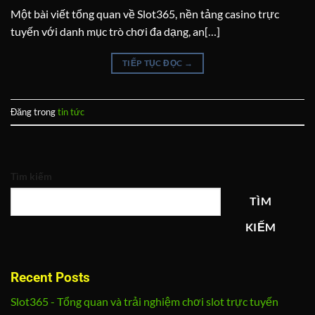
Một bài viết tổng quan về Slot365, nền tảng casino trực
tuyến với danh mục trò chơi đa dạng, an[…]
TIẾP TỤC ĐỌC
→
Đăng trong
tin tức
Tìm kiếm
TÌM
KIẾM
Recent Posts
Slot365 - Tổng quan và trải nghiệm chơi slot trực tuyến