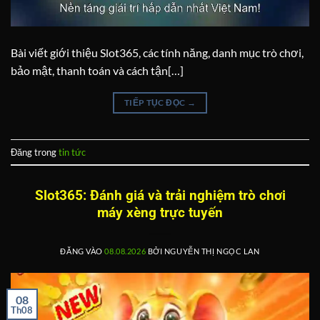
Bài viết giới thiệu Slot365, các tính năng, danh mục trò chơi,
bảo mật, thanh toán và cách tận[…]
TIẾP TỤC ĐỌC
→
Đăng trong
tin tức
Slot365: Đánh giá và trải nghiệm trò chơi
máy xèng trực tuyến
ĐĂNG VÀO
08.08.2026
BỞI
NGUYỄN THỊ NGỌC LAN
08
Th08