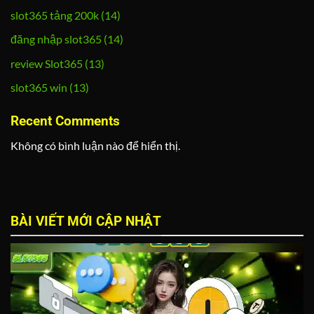
slot365 tảng 200k (14)
đăng nhập slot365 (14)
review Slot365 (13)
slot365 win (13)
Recent Comments
Không có bình luận nào để hiển thị.
BÀI VIẾT MỚI CẬP NHẬT