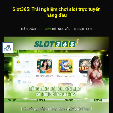
Slot365: Trải nghiệm chơi slot trực tuyến
hàng đầu
ĐĂNG VÀO
08.08.2026
BỞI
NGUYỄN THỊ NGỌC LAN
08
Th08