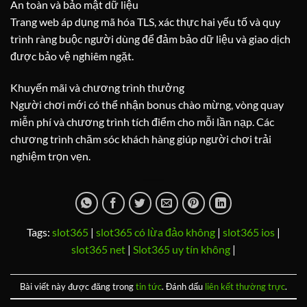
An toàn và bảo mật dữ liệu
Trang web áp dụng mã hóa TLS, xác thực hai yếu tố và quy
trình ràng buộc người dùng để đảm bảo dữ liệu và giao dịch
được bảo vệ nghiêm ngặt.
Khuyến mãi và chương trình thưởng
Người chơi mới có thể nhận bonus chào mừng, vòng quay
miễn phí và chương trình tích điểm cho mỗi lần nạp. Các
chương trình chăm sóc khách hàng giúp người chơi trải
nghiệm trọn vẹn.
Tags:
slot365
|
slot365 có lừa đảo không
|
slot365 ios
|
slot365 net
|
Slot365 uy tín không
|
Bài viết này được đăng trong
tin tức
. Đánh dấu
liên kết thường trực
.