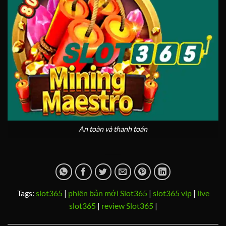
An toàn và thanh toán
Tags:
slot365
|
phiên bản mới Slot365
|
slot365 vip
|
live
slot365
|
review Slot365
|