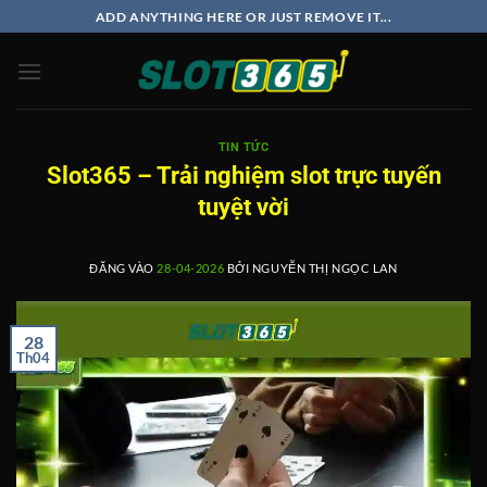
Bỏ
ADD ANYTHING HERE OR JUST REMOVE IT...
qua
nội
dung
TIN TỨC
Slot365 – Trải nghiệm slot trực tuyến
tuyệt vời
ĐĂNG VÀO
28-04-2026
BỞI
NGUYỄN THỊ NGỌC LAN
28
Th04