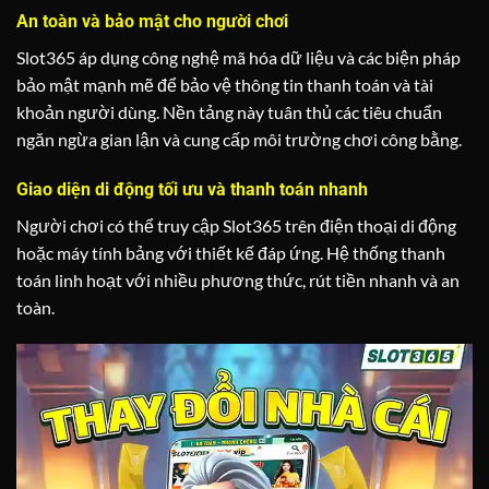
An toàn và bảo mật cho người chơi
Slot365 áp dụng công nghệ mã hóa dữ liệu và các biện pháp
bảo mật mạnh mẽ để bảo vệ thông tin thanh toán và tài
khoản người dùng. Nền tảng này tuân thủ các tiêu chuẩn
ngăn ngừa gian lận và cung cấp môi trường chơi công bằng.
Giao diện di động tối ưu và thanh toán nhanh
Người chơi có thể truy cập Slot365 trên điện thoại di động
hoặc máy tính bảng với thiết kế đáp ứng. Hệ thống thanh
toán linh hoạt với nhiều phương thức, rút tiền nhanh và an
toàn.