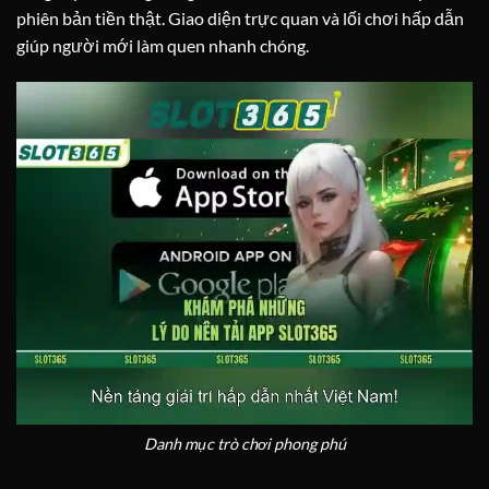
phiên bản tiền thật. Giao diện trực quan và lối chơi hấp dẫn
giúp người mới làm quen nhanh chóng.
Danh mục trò chơi phong phú