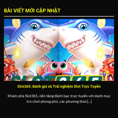
BÀI VIẾT MỚI CẬP NHẬT
Slot365: Đánh giá và Trải nghiệm Slot Trực Tuyến
Khám phá Slot365, nền tảng đánh bạc trực tuyến với danh mục
trò chơi phong phú, các phương thức[...]