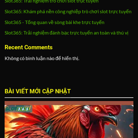
Slot365: Trải nghiệm trò chơi slot trục tuyến
Slot365: Khám phá nền công nghiệp trò chơi slot trực tuyến
Slot365 - Tổng quan về sòng bài khe trực tuyến
Slot365: Trải nghiệm đánh bạc trực tuyến an toàn và thú vị
Recent Comments
Không có bình luận nào để hiển thị.
BÀI VIẾT MỚI CẬP NHẬT