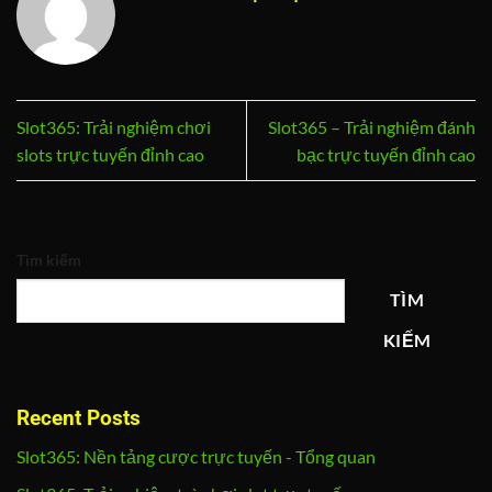
Slot365: Trải nghiệm chơi
Slot365 – Trải nghiệm đánh
slots trực tuyến đỉnh cao
bạc trực tuyến đỉnh cao
Tìm kiếm
TÌM
KIẾM
Recent Posts
Slot365: Nền tảng cược trực tuyến - Tổng quan