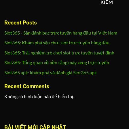
KIẾM
Recent Posts
Slot365 - Sàn đánh bạc trực tuyến hàng đầu tại Việt Nam
Slot365: Khám phá sân chơi slot trực tuyến hàng đầu
Slot365: Trải nghiệm trò chơi slot trực tuyến tuyệt đỉnh
Slot365: Tổng quan về nền tảng máy xèng trực tuyến
Slot365 apk: khám phá và đánh giá Slot365 apk
Recent Comments
Không có bình luận nào để hiển thị.
BÀI VIẾT MỚI CẬP NHẬT