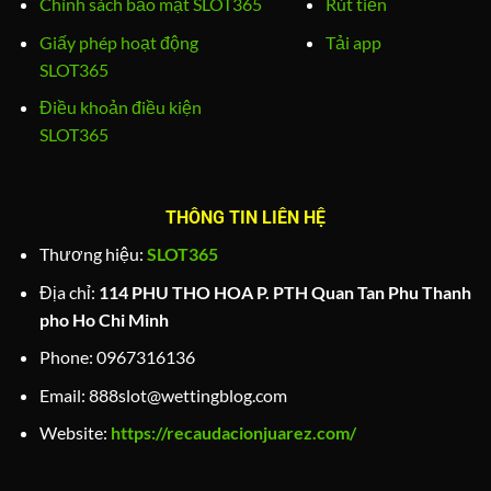
Chính sách bảo mật SLOT365
Rút tiền
Giấy phép hoạt động
Tải app
SLOT365
Điều khoản điều kiện
SLOT365
THÔNG TIN LIÊN HỆ
Thương hiệu:
SLOT365
Địa chỉ:
114 PHU THO HOA P. PTH Quan Tan Phu Thanh
pho Ho Chi Minh
Phone:
0967316136
Email:
888slot@wettingblog.com
Website:
https://recaudacionjuarez.com/