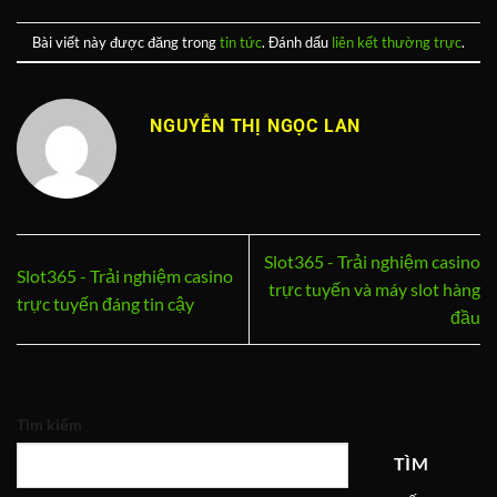
Bài viết này được đăng trong
tin tức
. Đánh dấu
liên kết thường trực
.
NGUYỄN THỊ NGỌC LAN
Slot365 - Trải nghiệm casino
Slot365 - Trải nghiệm casino
trực tuyến và máy slot hàng
trực tuyến đáng tin cậy
đầu
Tìm kiếm
TÌM