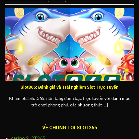
Slot365: Đánh giá và Trải nghiệm Slot Trực Tuyến
Khám phá Slot365, nền tảng đánh bạc trực tuyến với danh mục
trò chơi phong phú, các phương thức[...]
VỀ CHÚNG TÔI SLOT365
casino SLOT365