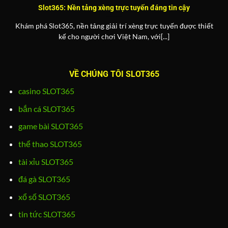
Slot365: Nền tảng xèng trực tuyến đáng tin cậy
Khám phá Slot365, nền tảng giải trí xèng trực tuyến được thiết
kế cho người chơi Việt Nam, với[...]
VỀ CHÚNG TÔI SLOT365
casino SLOT365
bắn cá SLOT365
game bài SLOT365
thể thao SLOT365
tài xỉu SLOT365
đá gà SLOT365
xổ số SLOT365
tin tức SLOT365