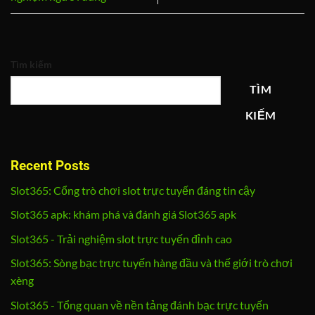
Tìm kiếm
TÌM
KIẾM
Recent Posts
Slot365: Cổng trò chơi slot trực tuyến đáng tin cậy
Slot365 apk: khám phá và đánh giá Slot365 apk
Slot365 - Trải nghiệm slot trực tuyến đỉnh cao
Slot365: Sòng bạc trực tuyến hàng đầu và thế giới trò chơi
xèng
Slot365 - Tổng quan về nền tảng đánh bạc trực tuyến