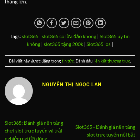
thắng lớn.
Tags:
slot365
|
slot365 có lừa đảo không
|
Slot365 uy tín
không
|
slot365 tặng 200k
|
Slot365 ios
|
Bài viết này được đăng trong
tin tức
. Đánh dấu
liên kết thường trực
.
NGUYỄN THỊ NGỌC LAN
Slot365: Đánh giá nền tảng
Slot365 - Đánh giá nền tảng
chơi slot trực tuyến và trải
slot trực tuyến nổi bật
nghiệm người dùng