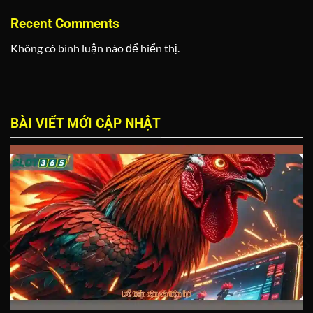
Recent Comments
Không có bình luận nào để hiển thị.
BÀI VIẾT MỚI CẬP NHẬT