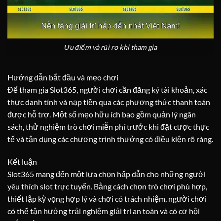
Ưu điểm và rủi ro khi tham gia
Hướng dẫn bắt đầu và mẹo chơi
Để tham gia Slot365, người chơi cần đăng ký tài khoản, xác
thực danh tính và nạp tiền qua các phương thức thanh toán
được hỗ trợ. Một số mẹo hữu ích bao gồm quản lý ngân
sách, thử nghiệm trò chơi miễn phí trước khi đặt cược thực
tế và tận dụng các chương trình thưởng có điều kiện rõ ràng.
Kết luận
Slot365 mang đến một lựa chọn hấp dẫn cho những người
yêu thích slot trực tuyến. Bằng cách chọn trò chơi phù hợp,
thiết lập kỳ vọng hợp lý và chơi có trách nhiệm, người chơi
có thể tận hưởng trải nghiệm giải trí an toàn và có cơ hội