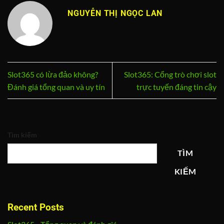
NGUYỄN THỊ NGỌC LAN
Slot365 có lừa đảo không?
Slot365: Cổng trò chơi slot
Đánh giá tổng quan và uy tín
trực tuyến đáng tin cậy
Tìm kiếm
TÌM
KIẾM
Recent Posts