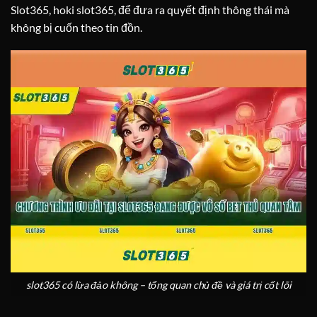
Slot365, hoki slot365, để đưa ra quyết định thông thái mà
không bị cuốn theo tin đồn.
slot365 có lừa đảo không – tổng quan chủ đề và giá trị cốt lõi