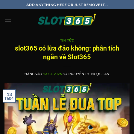
Bỏ
ADD ANYTHING HERE OR JUST REMOVE IT...
qua
nội
dung
TIN TỨC
slot365 có lừa đảo không: phân tích
ngắn về Slot365
ĐĂNG VÀO
13-04-2026
BỞI
NGUYỄN THỊ NGỌC LAN
13
Th04