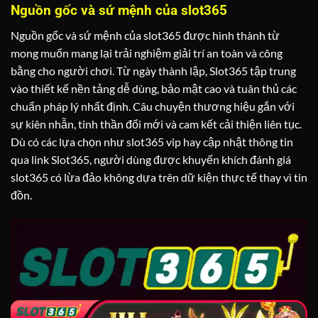
Nguồn gốc và sứ mệnh của slot365
Nguồn gốc và sứ mệnh của slot365 được hình thành từ
mong muốn mang lại trải nghiệm giải trí an toàn và công
bằng cho người chơi. Từ ngày thành lập, Slot365 tập trung
vào thiết kế nền tảng dễ dùng, bảo mật cao và tuân thủ các
chuẩn pháp lý nhất định. Câu chuyện thương hiệu gắn với
sự kiên nhẫn, tinh thần đổi mới và cam kết cải thiện liên tục.
Dù có các lựa chọn như slot365 vip hay cập nhật thông tin
qua link Slot365, người dùng được khuyến khích đánh giá
slot365 có lừa đảo không dựa trên dữ kiện thực tế thay vì tin
đồn.