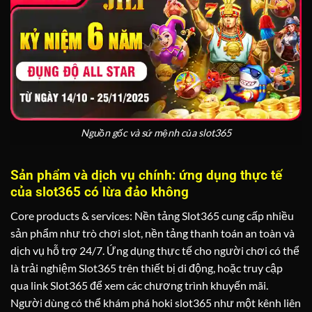
Nguồn gốc và sứ mệnh của slot365
Sản phẩm và dịch vụ chính: ứng dụng thực tế
của slot365 có lừa đảo không
Core products & services: Nền tảng Slot365 cung cấp nhiều
sản phẩm như trò chơi slot, nền tảng thanh toán an toàn và
dịch vụ hỗ trợ 24/7. Ứng dụng thực tế cho người chơi có thể
là trải nghiệm Slot365 trên thiết bị di động, hoặc truy cập
qua link Slot365 để xem các chương trình khuyến mãi.
Người dùng có thể khám phá hoki slot365 như một kênh liên