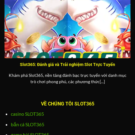
Slot365: Đánh giá và Trải nghiệm Slot Trực Tuyến
Khám phá Slot365, nền tảng đánh bạc trực tuyến với danh mục
trò chơi phong phú, các phương thức[...]
VỀ CHÚNG TÔI SLOT365
casino SLOT365
bắn cá SLOT365
game bài SLOT365