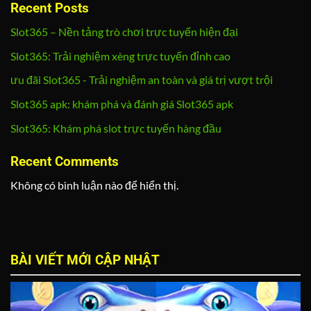
Recent Posts
Slot365 – Nền tảng trò chơi trực tuyến hiện đại
Slot365: Trải nghiệm xèng trực tuyến đỉnh cao
ưu đãi Slot365 - Trải nghiệm an toàn và giá trị vượt trội
Slot365 apk: khám phá và đánh giá Slot365 apk
Slot365: Khám phá slot trực tuyến hàng đầu
Recent Comments
Không có bình luận nào để hiển thị.
BÀI VIẾT MỚI CẬP NHẬT