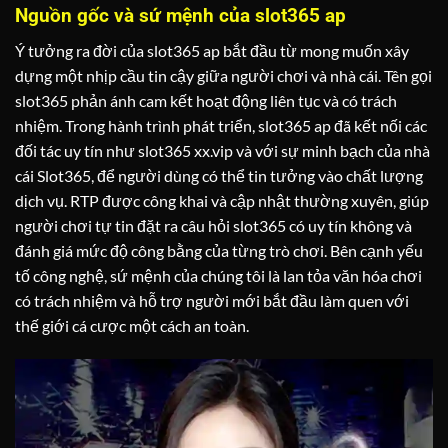
Nguồn gốc và sứ mệnh của slot365 ap
Ý tưởng ra đời của slot365 ap bắt đầu từ mong muốn xây
dựng một nhịp cầu tin cậy giữa người chơi và nhà cái. Tên gọi
slot365 phản ánh cam kết hoạt động liên tục và có trách
nhiệm. Trong hành trình phát triển, slot365 ap đã kết nối các
đối tác uy tín như slot365 xx.vip và với sự minh bạch của nhà
cái Slot365, để người dùng có thể tin tưởng vào chất lượng
dịch vụ. RTP được công khai và cập nhật thường xuyên, giúp
người chơi tự tin đặt ra câu hỏi slot365 có uy tín không và
đánh giá mức độ công bằng của từng trò chơi. Bên cạnh yếu
tố công nghệ, sứ mệnh của chúng tôi là lan tỏa văn hóa chơi
có trách nhiệm và hỗ trợ người mới bắt đầu làm quen với
thế giới cá cược một cách an toàn.