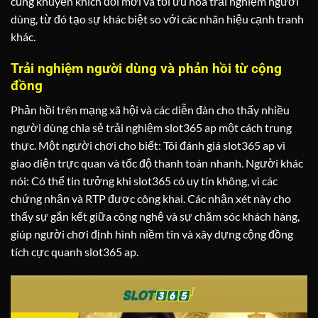
cũng khuyến khích đổi mới và tối ưu hoá trải nghiệm người
dùng, từ đó tạo sự khác biệt so với các nhãn hiệu cạnh tranh
khác.
Trải nghiệm người dùng và phản hồi từ cộng
đồng
Phản hồi trên mạng xã hội và các diễn đàn cho thấy nhiều
người dùng chia sẻ trải nghiệm slot365 ap một cách trung
thực. Một người chơi cho biết: Tôi đánh giá slot365 ap vì
giao diện trực quan và tốc độ thanh toán nhanh. Người khác
nói: Có thể tin tưởng khi slot365 có uy tín không, vì các
chứng nhận và RTP được công khai. Các nhận xét này cho
thấy sự gắn kết giữa công nghệ và sự chăm sóc khách hàng,
giúp người chơi định hình niềm tin và xây dựng cộng đồng
tích cực quanh slot365 ap.