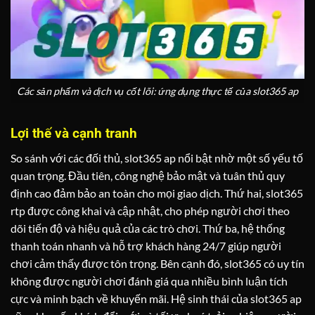
Các sản phẩm và dịch vụ cốt lõi: ứng dụng thực tế của slot365 ap
Lợi thế và cạnh tranh
So sánh với các đối thủ, slot365 ap nổi bật nhờ một số yếu tố
quan trọng. Đầu tiên, công nghệ bảo mật và tuân thủ quy
định cao đảm bảo an toàn cho mọi giao dịch. Thứ hai, slot365
rtp được công khai và cập nhật, cho phép người chơi theo
dõi tiến độ và hiệu quả của các trò chơi. Thứ ba, hệ thống
thanh toán nhanh và hỗ trợ khách hàng 24/7 giúp người
chơi cảm thấy được tôn trọng. Bên cạnh đó, slot365 có uy tín
không được người chơi đánh giá qua nhiều bình luận tích
cực và minh bạch về khuyến mãi. Hệ sinh thái của slot365 ap