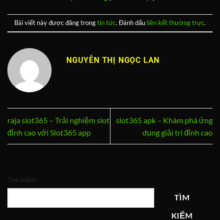
Bài viết này được đăng trong
tin tức
. Đánh dấu
liên kết thường trực
.
NGUYỄN THỊ NGỌC LAN
raja slot365 – Trải nghiệm slot
slot365 apk – Khám phá ứng
đỉnh cao với Slot365 app
dụng giải trí đỉnh cao
Tìm kiếm
TÌM
KIẾM