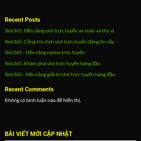
Recent Posts
Slot365: Nền tảng slot trực tuyến an toàn và thú vị
Slot365: Cổng trò chơi slot trực tuyến đáng tin cậy
Slot365 - Nền tảng casino trực tuyến
Slot365: Khám phá slot trực tuyến hàng đầu
Slot365 - Nền tảng giải trí slot trực tuyến hàng đầu
Recent Comments
Không có bình luận nào để hiển thị.
BÀI VIẾT MỚI CẬP NHẬT